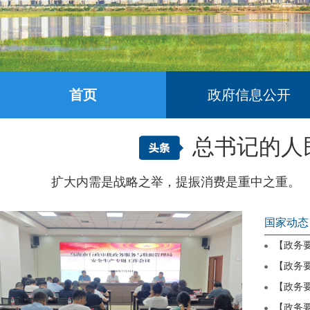
首页
政府信息公开
总书记的人民
扩大内需是战略之举，提振消费是重中之重。 今
国家动态
【政务要
【政务要
【政务要
【政务要