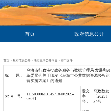
首页
政府信息公开
首页
>
政府信息公开
>
法定主动公开内容
>
部门文件
乌海市行政审批政务服务与数据管理局 发展和改
标 题：
革委员会关于印发《乌海市公共数据资源授权运
营实施方案》的通知
发文
乌政数发
11150300MB14571840/2025-
索 引 号:
字
〔2025〕
08071
号：
34号