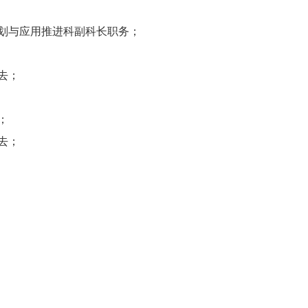
划与应用推进科副科长职务；
去；
；
去；