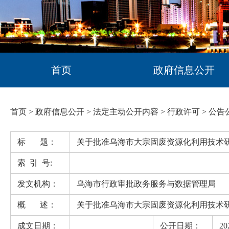
首页
政府信息公开
首页
>
政府信息公开
>
法定主动公开内容
>
行政许可
>
公告
标 题：
关于批准乌海市大宗固废资源化利用技术
索 引 号:
发文机构：
乌海市行政审批政务服务与数据管理局
概 述：
关于批准乌海市大宗固废资源化利用技术
成文日期：
公开日期：
20