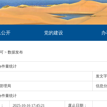
息公开
党的建设
办
可
>
数据发布
办件量统计
发文
管理局
信息
办件量统计
期：
2025-10-16 17:45:21
废止日期：