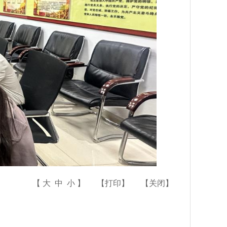
【
大
中
小
】
【
打印
】
【
关闭
】